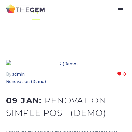
Home
Tag
By
admin
0
Renovation (Demo)
09 JAN:
RENOVATION
SIMPLE POST (DEMO)
Lorem Ipsum. Proin gravida nibh vel velit auctor aliquet.