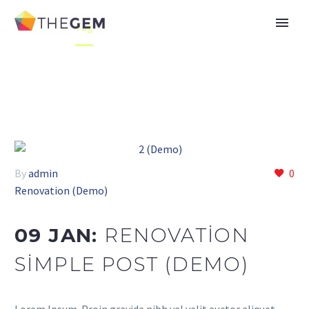
Home
Tag
By
admin
0
Renovation (Demo)
09 JAN:
RENOVATION
SIMPLE POST (DEMO)
Lorem Ipsum. Proin gravida nibh vel velit auctor aliquet.